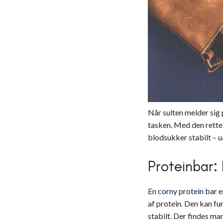
Når sulten melder sig p
tasken. Med den rett
blodsukker stabilt – ua
Proteinbar: L
En
corny protein bar
e
af protein. Den kan f
stabilt. Der findes ma