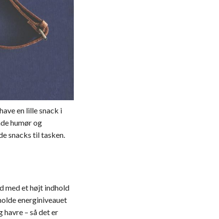
ave en lille snack i
åde humør og
de snacks til tasken.
d med et højt indhold
holde energiniveauet
 havre – så det er