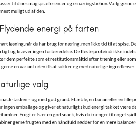
 passer til dine smagspræferencer og ernæringsbehov. Vælg gerne 
 mest muligt ud af den.
 Flydende energi på farten
art løsning, når du har brug for næring, men ikke tid til at spise. D
urtigt og kræver ingen forberedelse. De fleste proteindrikke inde
 gør dem perfekte som et restitutionsmåltid efter træning eller so
 gerne en variant uden tilsat sukker og med naturlige ingredienser 
aturlige valg
i snack-tasken – og med god grund. Et æble, en banan eller en lille
r ingen emballage og giver et naturligt skud energi takket være de
vitaminer. Frugt er især en god snack, hvis du trænger til noget sød
mbiner gerne frugten med en håndfuld nødder for en mere balancer