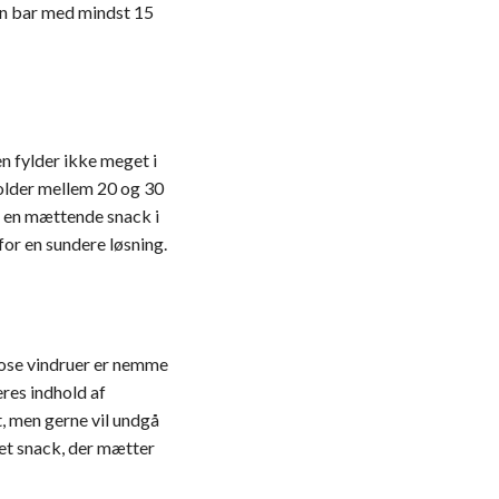
en bar med mindst 15
en fylder ikke meget i
holder mellem 20 og 30
m en mættende snack i
for en sundere løsning.
 pose vindruer er nemme
res indhold af
t, men gerne vil undgå
et snack, der mætter