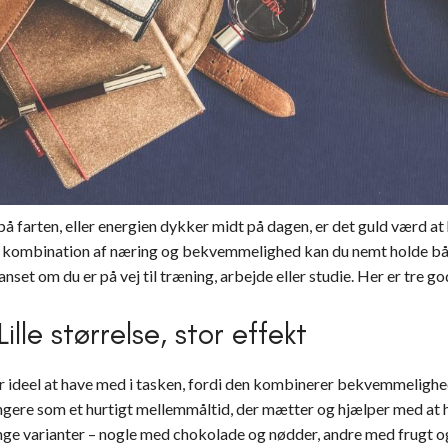
å farten, eller energien dykker midt på dagen, er det guld værd at h
e kombination af næring og bekvemmelighed kan du nemt holde b
nset om du er på vej til træning, arbejde eller studie. Her er tre go
ille størrelse, stor effekt
r ideel at have med i tasken, fordi den kombinerer bekvemmelighe
ungere som et hurtigt mellemmåltid, der mætter og hjælper med at 
nge varianter – nogle med chokolade og nødder, andre med frugt og