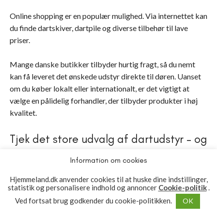
Online shopping er en populær mulighed. Via internettet kan
du finde dartskiver, dartpile og diverse tilbehør til lave
priser.
Mange danske butikker tilbyder hurtig fragt, så du nemt
kan få leveret det ønskede udstyr direkte til døren. Uanset
om du køber lokalt eller internationalt, er det vigtigt at
vælge en pålidelig forhandler, der tilbyder produkter i høj
kvalitet.
Tjek det store udvalg af dartudstyr – og
find det bedste for dig
Information om cookies
Det at finde det rette udstyr til at spille dart kan have en
Hjemmeland.dk anvender cookies til at huske dine indstillinger,
statistik og personalisere indhold og annoncer
Cookie-politik
.
markant indflydelse på din oplevelse – uanset om du er en
passioneret dartspiller eller blot spiller for sjov. Dart er en
Ved fortsat brug godkender du cookie-politikken.
OK
sport, der kræver meget lidt udstyr, hvilket gør det