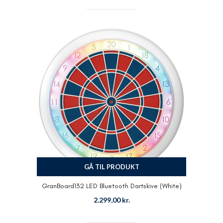
GÅ TIL PRODUKT
GranBoard132 LED Bluetooth Dartskive (White)
2.299,00
kr.