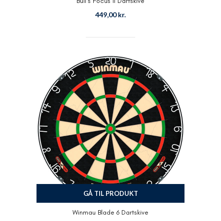
Bull’s Focus II Dartskive
449,00
kr.
GÅ TIL PRODUKT
Winmau Blade 6 Dartskive