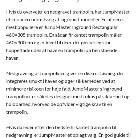
Hvis du overvejer en nedgravet trampolin, har JumpMaster
et imponerende udvalg af inground-modeller. Én af deres
mest populære er JumpMaster Inground Rectangular
460×305 trampolin. En sådan firkantet trampolin måler
460×300 cm og er ideel til dem, der ønsker en stor
hoppeflade uden at have en trampolin på ben stående i
haven.
Nedgravning af trampolinen giver en diskret løsning, der
integreres smukt i haven og øger sikkerheden ved at
minimere risikoen for høje fald. JumpMaster’s inground
trampoliner er således designet med fokus på sikkerhed og
holdbarhed, hvorved de opfylder vigtige krav til en
trampolin.
Hvis du leder efter den bedste firkantet trampolin til
nedgravning, er JumpMaster et oplagt valg. En god guide til