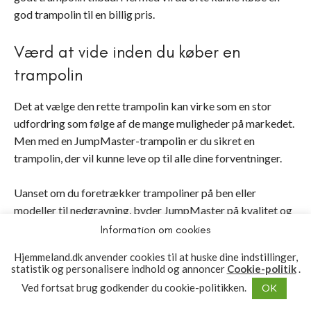
god trampolin til en billig pris.
Værd at vide inden du køber en
trampolin
Det at vælge den rette trampolin kan virke som en stor
udfordring som følge af de mange muligheder på markedet.
Men med en JumpMaster-trampolin er du sikret en
trampolin, der vil kunne leve op til alle dine forventninger.
Uanset om du foretrækker trampoliner på ben eller
modeller til nedgravning, byder JumpMaster på kvalitet og
sikkerhed i topklasse. De robuste sikkerhedsnet og solide
Information om cookies
konstruktioner betyder, at du kan lade dine børn lege uden
Hjemmeland.dk anvender cookies til at huske dine indstillinger,
de store bekymringer.
statistik og personalisere indhold og annoncer
Cookie-politik
.
Ved fortsat brug godkender du cookie-politikken.
OK
Farvevalgene i grå og grøn gør det nemt at integrere