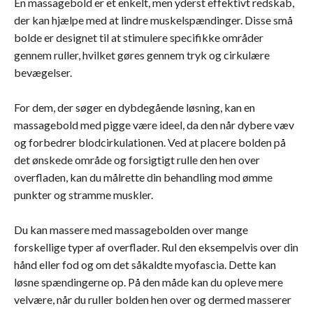
En massagebold er et enkelt, men yderst effektivt redskab,
der kan hjælpe med at lindre muskelspændinger. Disse små
bolde er designet til at stimulere specifikke områder
gennem ruller, hvilket gøres gennem tryk og cirkulære
bevægelser.
For dem, der søger en dybdegående løsning, kan en
massagebold med pigge være ideel, da den når dybere væv
og forbedrer blodcirkulationen. Ved at placere bolden på
det ønskede område og forsigtigt rulle den hen over
overfladen, kan du målrette din behandling mod ømme
punkter og stramme muskler.
Du kan massere med massagebolden over mange
forskellige typer af overflader. Rul den eksempelvis over din
hånd eller fod og om det såkaldte myofascia. Dette kan
løsne spændingerne op. På den måde kan du opleve mere
velvære, når du ruller bolden hen over og dermed masserer