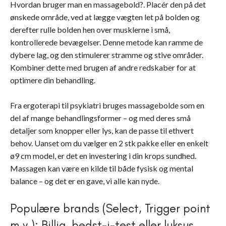
Hvordan bruger man en massagebold?. Placér den på det
ønskede område, ved at lægge vægten let på bolden og
derefter rulle bolden hen over musklerne i små,
kontrollerede bevægelser. Denne metode kan ramme de
dybere lag, og den stimulerer stramme og stive områder.
Kombiner dette med brugen af andre redskaber for at
optimere din behandling.
Fra ergoterapi til psykiatri bruges massagebolde som en
del af mange behandlingsformer – og med deres små
detaljer som knopper eller lys, kan de passe til ethvert
behov. Uanset om du vælger en 2 stk pakke eller en enkelt
ø9 cm model, er det en investering i din krops sundhed.
Massagen kan være en kilde til både fysisk og mental
balance – og det er en gave, vi alle kan nyde.
Populære brands (Select, Trigger point
m.v.): Billig, bedst-i-test eller luksus