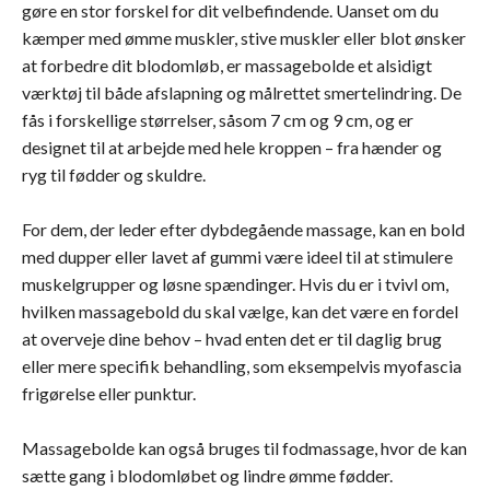
gøre en stor forskel for dit velbefindende. Uanset om du
kæmper med ømme muskler, stive muskler eller blot ønsker
at forbedre dit blodomløb, er massagebolde et alsidigt
værktøj til både afslapning og målrettet smertelindring. De
fås i forskellige størrelser, såsom 7 cm og 9 cm, og er
designet til at arbejde med hele kroppen – fra hænder og
ryg til fødder og skuldre.
For dem, der leder efter dybdegående massage, kan en bold
med dupper eller lavet af gummi være ideel til at stimulere
muskelgrupper og løsne spændinger. Hvis du er i tvivl om,
hvilken massagebold du skal vælge, kan det være en fordel
at overveje dine behov – hvad enten det er til daglig brug
eller mere specifik behandling, som eksempelvis myofascia
frigørelse eller punktur.
Massagebolde kan også bruges til fodmassage, hvor de kan
sætte gang i blodomløbet og lindre ømme fødder.