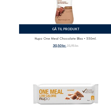
GÅ TIL PRODUKT
Nupo One Meal Chocolate Bliss • 330ml.
30,50
kr.
31,95
kr.