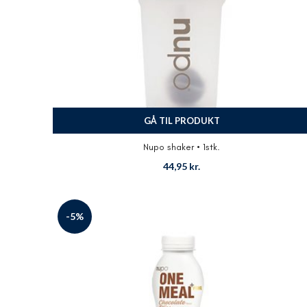
GÅ TIL PRODUKT
Nupo shaker • 1stk.
44,95
kr.
-5%