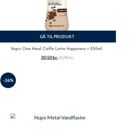
GÅ TIL PRODUKT
Nupo One Meal Caffe Latte Happiness • 330ml.
30,50
kr.
31,95
kr.
-26%