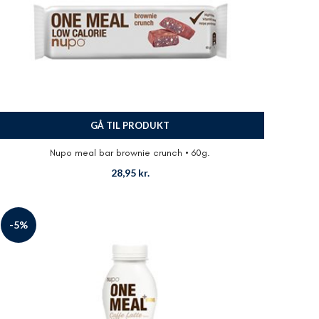
GÅ TIL PRODUKT
Nupo meal bar brownie crunch • 60g.
28,95
kr.
-5%