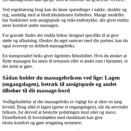
Ved regelmæssig brug kan du løsne spændinger i nakke, skuldre og
ryg, samtidig med at blodcirkulationen forbedres. Mange modeller
har funktioner som ansigtspude og reiki-endestykke, der giver endnu
mere komfort under massagen.
For gravide findes der endda brikse designet specifikt til at give
støtte og aflastning. Ønsker du øget samvær med din partner, kan du
også overveje en dobbelt-massagebriks.
En transportabel briks giver ligeledes fleksibilitet. Hvis du ønsker at
flytte massagen fra stuen til terrassen eller et andet rum i hjemmet, er
det nemt at gøre.
Sådan holder du massagebriksen ved lige: Lagen
(engangslagen), betræk til ansigtspude og andet
tilbehør til dit massage-bord
Vedligeholdelse af din massagebriks er vigtigt for at sikre en lang
levetid. Brug altid et lagen (gerne et engangslagen), når du anvender
briksen, for derved at beskytte polstringen mod olier og snavs.
Flonelbetræk til hovedstøtten med elastikkant kan give
ekstra komfort og gøre rengøring nemmere.