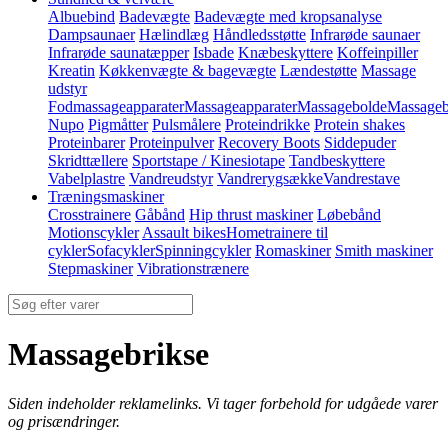
Albuebind
Badevægte
Badevægte med kropsanalyse
Dampsaunaer
Hælindlæg
Håndledsstøtte
Infrarøde saunaer
Infrarøde saunatæpper
Isbade
Knæbeskyttere
Koffeinpiller
Kreatin
Køkkenvægte & bagevægte
Lændestøtte
Massage
udstyr
Fodmassageapparater
Massageapparater
Massagebolde
Massageb
Nupo
Pigmåtter
Pulsmålere
Proteindrikke
Protein shakes
Proteinbarer
Proteinpulver
Recovery Boots
Siddepuder
Skridttællere
Sportstape / Kinesiotape
Tandbeskyttere
Vabelplastre
Vandreudstyr
Vandrerygsække
Vandrestave
Træningsmaskiner
Crosstrainere
Gåbånd
Hip thrust maskiner
Løbebånd
Motionscykler
Assault bikes
Hometrainere til
cykler
Sofacykler
Spinningcykler
Romaskiner
Smith maskiner
Stepmaskiner
Vibrationstrænere
Massagebrikse
Siden indeholder reklamelinks. Vi tager forbehold for udgåede varer
og prisændringer.