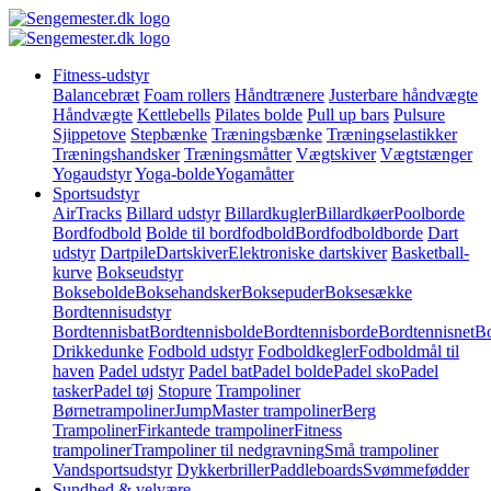
Fitness-udstyr
Balancebræt
Foam rollers
Håndtrænere
Justerbare håndvægte
Håndvægte
Kettlebells
Pilates bolde
Pull up bars
Pulsure
Sjippetove
Stepbænke
Træningsbænke
Træningselastikker
Træningshandsker
Træningsmåtter
Vægtskiver
Vægtstænger
Yogaudstyr
Yoga-bolde
Yogamåtter
Sportsudstyr
AirTracks
Billard udstyr
Billardkugler
Billardkøer
Poolborde
Bordfodbold
Bolde til bordfodbold
Bordfodboldborde
Dart
udstyr
Dartpile
Dartskiver
Elektroniske dartskiver
Basketball-
kurve
Bokseudstyr
Boksebolde
Boksehandsker
Boksepuder
Boksesække
Bordtennisudstyr
Bordtennisbat
Bordtennisbolde
Bordtennisborde
Bordtennisnet
Bo
Drikkedunke
Fodbold udstyr
Fodboldkegler
Fodboldmål til
haven
Padel udstyr
Padel bat
Padel bolde
Padel sko
Padel
tasker
Padel tøj
Stopure
Trampoliner
Børnetrampoliner
JumpMaster trampoliner
Berg
Trampoliner
Firkantede trampoliner
Fitness
trampoliner
Trampoliner til nedgravning
Små trampoliner
Vandsportsudstyr
Dykkerbriller
Paddleboards
Svømmefødder
Sundhed & velvære