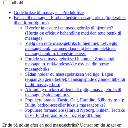
Indhold
Gode brikse til massage – Produktliste
Brikse til massage – Find de bedste massagebrikse (topkvalitet
til en fornuftig pris)
Hvorfor investere i en massagebriks til hjemmet?
(Hurtig og effektiv behandling med den rette bænk til
massage)
Vælg den rette massagebriks til hjemmet: Letvægts-
massagebænk, sammenklappelig løsning, elektrisk
massagebænk m. hovedstøtte osv.
Fordele ved massagebrikse i hjemmet: Zoneterapi,
massage m. reiki-endestykke osv. på din næste
massagebriks
Sådan holder du massagebriksen ved lige: Lagen
(engangslagen), betræk til ansigtspude og andet tilbehør
til dit massage-bord
Afrunding om køb af den helt rigtige massagebriks til
massage, fysioterapi m.v.
Populære brands (Basic, Cair, Earthlite, Kilberry m.v.):
Billig, bedst-i-test eller luksus massagebriks?
Populære forhandlere (Harald Nyborg, Kilden, Tectake
m.v): Find en god briks – og et godt tilbud
Er du på udkig efter en god massagebriks? Uanset om du søger en