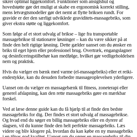
sikrer optimal liggekomfort. Funktioner som ansigtshul og
hovedstøtte gør det muligt at skabe en ergonomisk korrekt stilling,
mens letvægtsmodeller gør det nemt at flytte briksen rundt. For
gravide er der den særligt udviklede graviditets-massagebriks, som
giver ekstra støtte og liggekomfort.
Som følge af et stort udvalg af brikse – lige fra transportable
massagebrikse til stationære løsninger – kan du være sikker på at
finde den helt rigtige løsning. Dette gælder uanset om du ønsker en
briks til eget hjem eller professionel brug. Overtræk, engangslagner
og desinficeringstilbehør kan medfølge, hvilket gør vedligeholdelsen
nem og praktisk.
Hvis du vælger en bænk med varme (el-massagebriks) eller et reiki-
endestykke, kan du desuden forbedre massageoplevelsen yderligere.
Uanset om du vælger en massagebænk til fitness, zoneterapi eller
generel afslapning, kan den rette massagebriks gøre en mærkbar
forskel.
Ved at læse denne guide kan du få hjælp til at finde den bedste
massagebriks for dig. Der findes et stort udvalg af massagebrikse.
Og hvad end du søger en billig massagebriks eller en dyrere af
slagsen, vil du kunne finde den helt perfekte massagebriks. Læs
videre og bliv klogere på, hvordan du kan købe en ny massagebriks
i en tilpas god kvalitet. Uanset om du søger en massagebriks til din