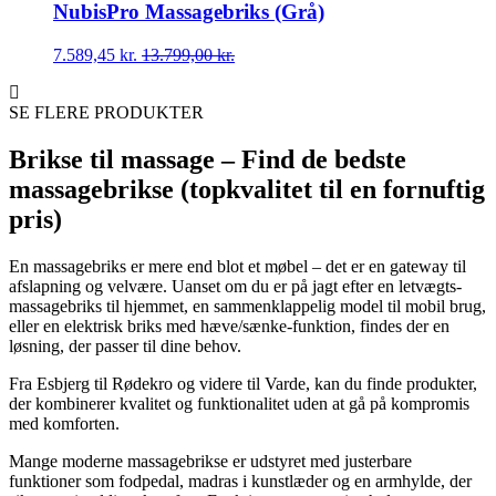
NubisPro Massagebriks (Grå)
7.589,45
kr.
13.799,00
kr.
SE FLERE PRODUKTER
Brikse til massage – Find de bedste
massagebrikse (topkvalitet til en fornuftig
pris)
En massagebriks er mere end blot et møbel – det er en gateway til
afslapning og velvære. Uanset om du er på jagt efter en letvægts-
massagebriks til hjemmet, en sammenklappelig model til mobil brug,
eller en elektrisk briks med hæve/sænke-funktion, findes der en
løsning, der passer til dine behov.
Fra Esbjerg til Rødekro og videre til Varde, kan du finde produkter,
der kombinerer kvalitet og funktionalitet uden at gå på kompromis
med komforten.
Mange moderne massagebrikse er udstyret med justerbare
funktioner som fodpedal, madras i kunstlæder og en armhylde, der