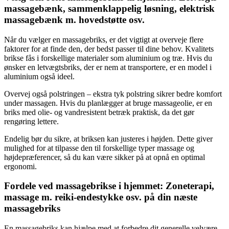
massagebænk, sammenklappelig løsning, elektrisk
massagebænk m. hovedstøtte osv.
Når du vælger en massagebriks, er det vigtigt at overveje flere
faktorer for at finde den, der bedst passer til dine behov. Kvalitets
brikse fås i forskellige materialer som aluminium og træ. Hvis du
ønsker en letvægtsbriks, der er nem at transportere, er en model i
aluminium også ideel.
Overvej også polstringen – ekstra tyk polstring sikrer bedre komfort
under massagen. Hvis du planlægger at bruge massageolie, er en
briks med olie- og vandresistent betræk praktisk, da det gør
rengøring lettere.
Endelig bør du sikre, at briksen kan justeres i højden. Dette giver
mulighed for at tilpasse den til forskellige typer massage og
højdepræferencer, så du kan være sikker på at opnå en optimal
ergonomi.
Fordele ved massagebrikse i hjemmet: Zoneterapi,
massage m. reiki-endestykke osv. på din næste
massagebriks
En massagebriks kan hjælpe med at forbedre dit generelle velvære.