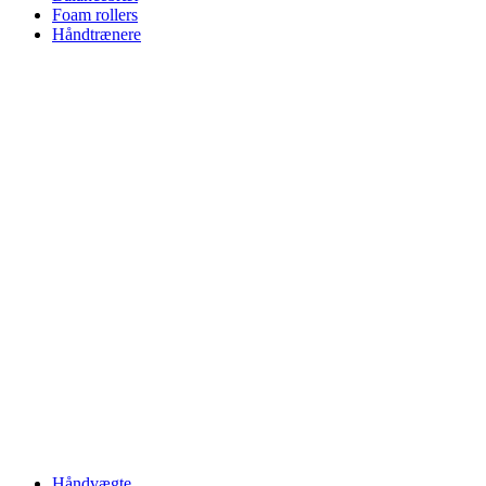
Foam rollers
Håndtrænere
Håndvægte