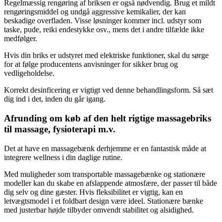
Regelmæssig rengøring af briksen er også nødvendig. Brug et mildt
rengøringsmiddel og undgå aggressive kemikalier, der kan
beskadige overfladen. Visse løsninger kommer incl. udstyr som
taske, pude, reiki endestykke osv., mens det i andre tilfælde ikke
medfølger.
Hvis din briks er udstyret med elektriske funktioner, skal du sørge
for at følge producentens anvisninger for sikker brug og
vedligeholdelse.
Korrekt desinficering er vigtigt ved denne behandlingsform. Så sæt
dig ind i det, inden du går igang.
Afrunding om køb af den helt rigtige massagebriks
til massage, fysioterapi m.v.
Det at have en massagebænk derhjemme er en fantastisk måde at
integrere wellness i din daglige rutine.
Med muligheder som transportable massagebænke og stationære
modeller kan du skabe en afslappende atmosfære, der passer til både
dig selv og dine gæster. Hvis fleksibilitet er vigtig, kan en
letvægtsmodel i et foldbart design være ideel. Stationære bænke
med justerbar højde tilbyder omvendt stabilitet og alsidighed.