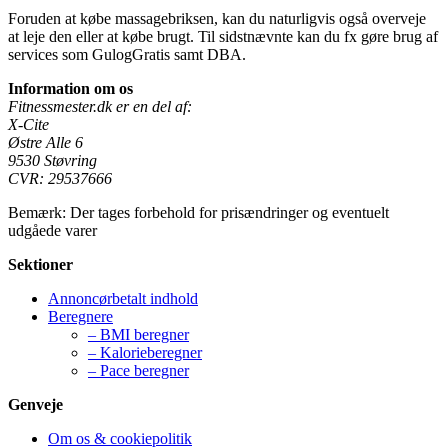
Foruden at købe massagebriksen, kan du naturligvis også overveje
at leje den eller at købe brugt. Til sidstnævnte kan du fx gøre brug af
services som GulogGratis samt DBA.
Information om os
Fitnessmester.dk er en del af:
X-Cite
Østre Alle 6
9530 Støvring
CVR: 29537666
Bemærk: Der tages forbehold for prisændringer og eventuelt
udgåede varer
Sektioner
Annoncørbetalt indhold
Beregnere
– BMI beregner
– Kalorieberegner
– Pace beregner
Genveje
Om os & cookiepolitik