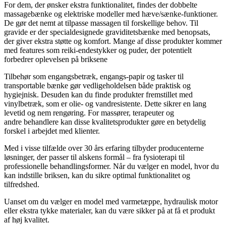
For dem, der ønsker ekstra funktionalitet, findes der dobbelte
massagebænke og elektriske modeller med hæve/sænke-funktioner.
De gør det nemt at tilpasse massagen til forskellige behov. Til
gravide er der specialdesignede graviditetsbænke med benopsats,
der giver ekstra støtte og komfort. Mange af disse produkter kommer
med features som reiki-endestykker og puder, der potentielt
forbedrer oplevelsen på briksene
Tilbehør som engangsbetræk, engangs-papir og tasker til
transportable bænke gør vedligeholdelsen både praktisk og
hygiejnisk. Desuden kan du finde produkter fremstillet med
vinylbetræk, som er olie- og vandresistente. Dette sikrer en lang
levetid og nem rengøring. For massører, terapeuter og
andre behandlere kan disse kvalitetsprodukter gøre en betydelig
forskel i arbejdet med klienter.
Med i visse tilfælde over 30 års erfaring tilbyder producenterne
løsninger, der passer til alskens formål – fra fysioterapi til
professionelle behandlingsformer. Når du vælger en model, hvor du
kan indstille briksen, kan du sikre optimal funktionalitet og
tilfredshed.
Uanset om du vælger en model med varmetæppe, hydraulisk motor
eller ekstra tykke materialer, kan du være sikker på at få et produkt
af høj kvalitet.