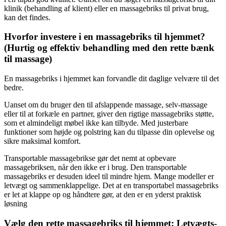
klinik (behandling af klient) eller en massagebriks til privat brug,
kan det findes.
Hvorfor investere i en massagebriks til hjemmet?
(Hurtig og effektiv behandling med den rette bænk
til massage)
En massagebriks i hjemmet kan forvandle dit daglige velvære til det
bedre.
Uanset om du bruger den til afslappende massage, selv-massage
eller til at forkæle en partner, giver den rigtige massagebriks støtte,
som et almindeligt møbel ikke kan tilbyde. Med justerbare
funktioner som højde og polstring kan du tilpasse din oplevelse og
sikre maksimal komfort.
Transportable massagebrikse gør det nemt at opbevare
massagebriksen, når den ikke er i brug. Den transportable
massagebriks er desuden ideel til mindre hjem. Mange modeller er
letvægt og sammenklappelige. Det at en transportabel massagebriks
er let at klappe op og håndtere gør, at den er en yderst praktisk
løsning
Vælg den rette massagebriks til hjemmet: Letvægts-