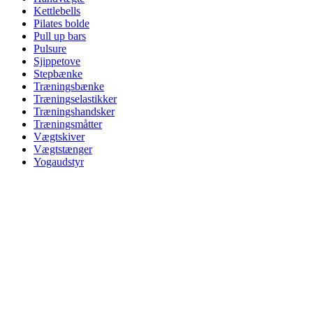
Kettlebells
Pilates bolde
Pull up bars
Pulsure
Sjippetove
Stepbænke
Træningsbænke
Træningselastikker
Træningshandsker
Træningsmåtter
Vægtskiver
Vægtstænger
Yogaudstyr